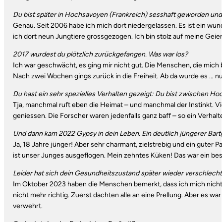
Du bist später in Hochsavoyen (Frankreich) sesshaft geworden und h
Genau. Seit 2006 habe ich mich dort niedergelassen. Es ist ein wu
ich dort neun Jungtiere grossgezogen. Ich bin stolz auf meine Geier
2017 wurdest du plötzlich zurückgefangen. Was war los?
Ich war geschwächt, es ging mir nicht gut. Die Menschen, die mic
Nach zwei Wochen gings zurück in die Freiheit. Ab da wurde es … nu
Du hast ein sehr spezielles Verhalten gezeigt: Du bist zwischen Ho
Tja, manchmal ruft eben die Heimat – und manchmal der Instinkt. Vi
geniessen. Die Forscher waren jedenfalls ganz baff – so ein Verhalt
Und dann kam 2022 Gypsy in dein Leben. Ein deutlich jüngerer Bart
Ja, 18 Jahre jünger! Aber sehr charmant, zielstrebig und ein guter
ist unser Junges ausgeflogen. Mein zehntes Küken! Das war ein b
Leider hat sich dein Gesundheitszustand später wieder verschlechte
Im Oktober 2023 haben die Menschen bemerkt, dass ich mich nicht 
nicht mehr richtig. Zuerst dachten alle an eine Prellung. Aber es war
verwehrt.