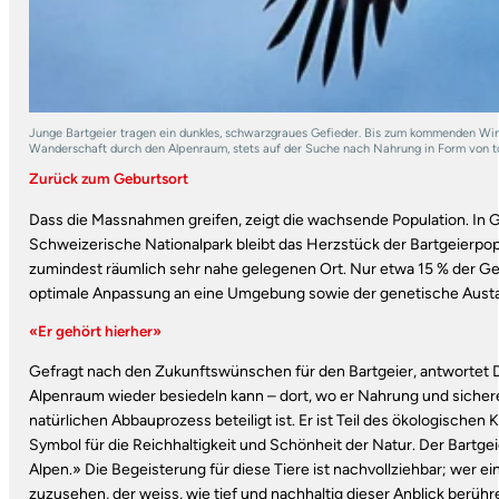
Junge Bartgeier tragen ein dunkles, schwarzgraues Gefieder. Bis zum kommenden Winte
Wanderschaft durch den Alpenraum, stets auf der Suche nach Nahrung in Form von tot
Zurück zum Geburtsort
Dass die Massnahmen greifen, zeigt die wachsen­de Population. In G
Schweizerische Nationalpark bleibt das Herzstück der Bartgeierpopu
zumindest räumlich sehr nahe gelegenen Ort. Nur etwa 15 % der Geie
optimale Anpassung an eine Umgebung sowie der genetische Aust
«Er gehört hierher»
Gefragt nach den Zukunftswünschen für den Bart­geier, antwortet 
Alpenraum wieder besiedeln kann – dort, wo er Nahrung und sichere B
natürlichen Abbauprozess beteiligt ist. Er ist Teil des ökologischen K
Symbol für die Reichhaltigkeit und Schönheit der Natur. Der Bartgei
Alpen.» Die Begeisterung für diese Tiere ist nachvollziehbar; wer e
zuzusehen, der weiss, wie tief und nachhaltig dieser Anblick berühr