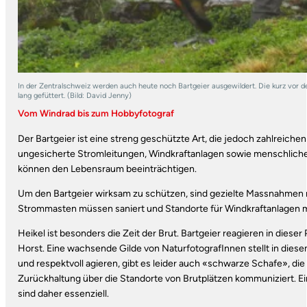
In der Zentralschweiz werden auch heute noch Bartgeier ausgewildert. Die kurz vor 
lang gefüttert. (Bild: David Jenny)
Vom Windrad bis zum Hobbyfotograf
Der Bartgeier ist eine streng geschützte Art, die jedoch zahlreichen
ungesicherte Stromleitungen, Windkraftanlagen sowie menschliche A
können den Lebensraum beeinträchtigen.
Um den Bartgeier wirksam zu schützen, sind ge­zielte Massnahmen 
Strommasten müssen saniert und Standorte für Windkraftanlagen mi
Heikel ist besonders die Zeit der Brut. Bartgeier reagieren in diese
Horst. Eine wachsende Gilde von NaturfotografInnen stellt in die
und respektvoll agieren, gibt es leider auch «schwarze Schafe», die
Zurückhaltung über die Standorte von Brutplätzen kommuniziert. Ei
sind daher essenziell.