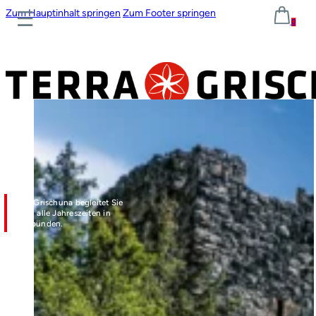
Zum Hauptinhalt springen
Zum Footer springen
0
Terra Grischuna begleitet Sie
durch alle Jahreszeiten in
Graubünden.