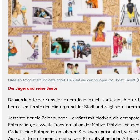
Obsessiv fotografiert und gezeichnet: Blick auf die Zeichnungen von Donat Caduff. (B
Der Jäger und seine Beute
Danach kehrte der Künstler, einem Jäger gleich, zurück ins Atelier.
heraus, entfernte den Hintergrund der Stadt und zeigt sie in ihrem al
Jetzt stellt er die Zeichnungen – ergänzt mit Motiven, die erst spät
Fotografien, die zweite Transformation der Motive. Plötzlich hän
Caduff seine Fotografien im oberen Stockwerk präsentiert, verleih
Ausschnitte in urbanen Umgebungen, Filmstills ähnelnden Alltagsszen