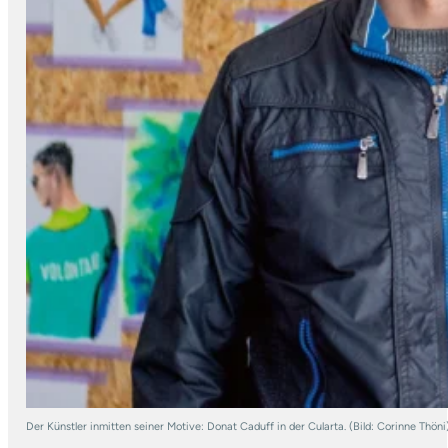
Der Künstler inmitten seiner Motive: Donat Caduff in der Cularta. (Bild: Corinne Thöni