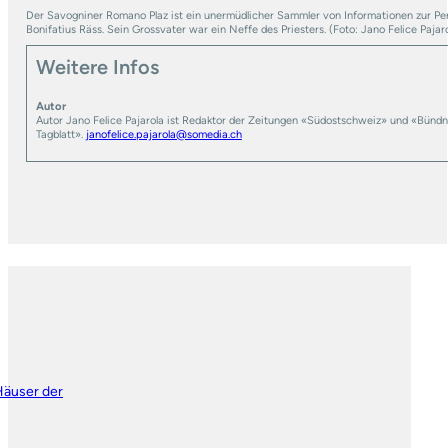
Der Savogniner Romano Plaz ist ein unermüdlicher Sammler von Informationen zur Pe
Bonifatius Räss. Sein Grossvater war ein Neffe des Priesters. (Foto: Jano Felice Pajar
Weitere Infos
Autor
Autor Jano Felice Pajarola ist Redaktor der Zeitungen «Südostschweiz» und «Bündn
Tagblatt».
janofelice.pajarola@somedia.ch
Häuser der