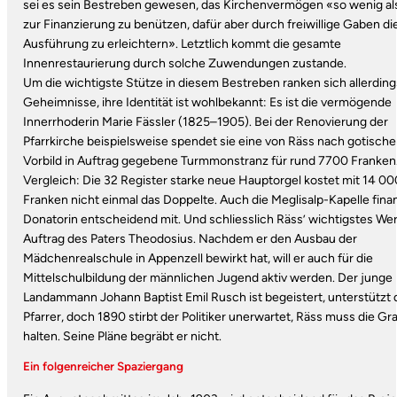
sei es sein Bestreben gewesen, das Kirchenvermögen «so wenig al
zur Finanzierung zu benützen, dafür aber durch freiwillige Gaben di
Ausführung zu erleichtern». Letztlich kommt die gesamte
Innenrestaurierung durch solche Zuwendungen zustande.
Um die wichtigste Stütze in diesem Bestreben ranken sich allerding
Geheimnisse, ihre Identität ist wohlbekannt: Es ist die vermögende
Innerrhoderin Marie Fässler (1825–1905). Bei der Renovierung der
Pfarrkirche beispielsweise spendet sie eine von Räss nach gotisch
Vorbild in Auftrag gegebene Turmmonstranz für rund 7700 Franke
Vergleich: Die 32 Register starke neue Hauptorgel kostet mit 14 00
Franken nicht einmal das Doppelte. Auch die Meglisalp-Kapelle finan
Donatorin entscheidend mit. Und schliesslich Räss’ wichtigstes Wer
Auftrag des Paters Theodosius. Nachdem er den Ausbau der
Mädchenrealschule in Appenzell bewirkt hat, will er auch für die
Mittelschulbildung der männlichen Jugend aktiv werden. Der junge
Landammann Johann Baptist Emil Rusch ist begeistert, unterstützt
Pfarrer, doch 1890 stirbt der Politiker unerwartet, Räss muss die G
halten. Seine Pläne begräbt er nicht.
Ein folgenreicher Spaziergang