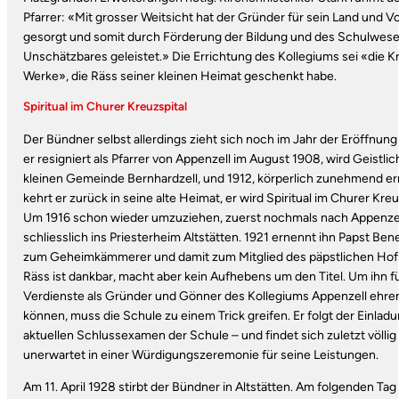
Pfarrer: «Mit grosser Weitsicht hat der Gründer für sein Land und Vo
gesorgt und somit durch Förderung der Bildung und des Schulwes
Unschätzbares geleistet.» Die Errichtung des Kollegiums sei «die K
Werke», die Räss seiner kleinen Heimat geschenkt habe.
Spiritual im Churer Kreuzspital
Der Bündner selbst allerdings zieht sich noch im Jahr der Eröffnung
er resigniert als Pfarrer von Appenzell im August 1908, wird Geistlic
kleinen Gemeinde Bernhardzell, und 1912, körperlich zunehmend e
kehrt er zurück in seine alte Heimat, er wird Spiritual im Churer Kreu
Um 1916 schon wieder umzuziehen, zuerst nochmals nach Appenzel
schliesslich ins Priesterheim Altstätten. 1921 ernennt ihn Papst Ben
zum Geheimkämmerer und damit zum Mitglied des päpstlichen Hofs
Räss ist dankbar, macht aber kein Aufhebens um den Titel. Um ihn f
Verdienste als Gründer und Gönner des Kollegiums Appenzell ehre
können, muss die Schule zu einem Trick greifen. Er folgt der Einlad
aktuellen Schlussexamen der Schule – und findet sich zuletzt völlig
unerwartet in einer Würdigungszeremonie für seine Leistungen.
Am 11. April 1928 stirbt der Bündner in Altstätten. Am folgenden Tag