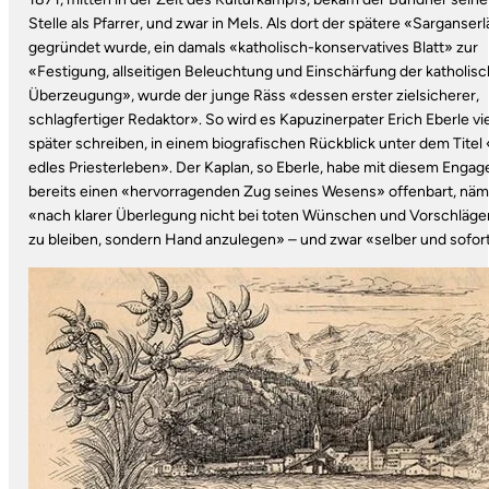
Stelle als Pfarrer, und zwar in Mels. Als dort der spätere «Sarganser
gegründet wurde, ein damals «katholisch-konservatives Blatt» zur
«Festigung, allseitigen Beleuchtung und Einschärfung der katholis
Überzeugung», wurde der junge Räss «dessen erster zielsicherer,
schlagfertiger Redaktor». So wird es Kapuzinerpater Erich Eberle vi
später schreiben, in einem biografischen Rückblick unter dem Titel 
edles Priesterleben». Der Kaplan, so Eberle, habe mit diesem Enga
bereits einen «hervorragenden Zug seines Wesens» offenbart, näm
«nach klarer Überlegung nicht bei toten Wünschen und Vorschläge
zu bleiben, sondern Hand anzulegen» – und zwar «selber und sofort