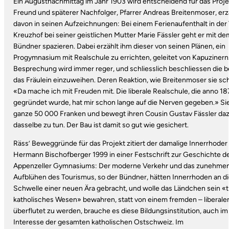
Ein Augustnachmittag im Jahr 1903 wird entscheidend für das Projek
Freund und späterer Nachfolger, Pfarrer Andreas Breitenmoser, erz
davon in seinen Aufzeichnungen: Bei einem Ferienaufenthalt in der V
Kreuzhof bei seiner geistlichen Mutter Marie Fässler geht er mit de
Bündner spazieren. Dabei erzählt ihm dieser von seinen Plänen, ein
Progymnasium mit Realschule zu errichten, geleitet von Kapuzinern
Besprechung wird immer reger, und schliesslich beschliessen die b
das Fräulein einzuweihen. Deren Reaktion, wie Breitenmoser sie sch
«Da mache ich mit Freuden mit. Die liberale Realschule, die anno 1
gegründet wurde, hat mir schon lange auf die Nerven gegeben.» Si
ganze 50 000 Franken und bewegt ihren Cousin Gustav Fässler daz
dasselbe zu tun. Der Bau ist damit so gut wie gesichert.
Räss’ Beweggründe für das Projekt zitiert der damalige Innerrhoder
Hermann Bischofberger 1999 in einer Festschrift zur Geschichte d
Appenzeller Gymnasiums: Der moderne Verkehr und das zunehme
Aufblühen des Tourismus, so der Bündner, hätten Innerrhoden an d
Schwelle einer neuen Ära gebracht, und wolle das Ländchen sein «
katholisches Wesen» bewahren, statt von einem fremden – liberalen
überflutet zu werden, brauche es diese Bildungsinstitution, auch im
Interesse der gesamten katholischen Ostschweiz. Im