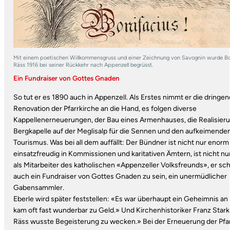
Mit einem poetischen Willkommensgruss und einer Zeichnung von Savognin wurde Bo
Räss 1916 bei seiner Rückkehr nach Appenzell begrüsst.
Ein Fundraiser von Gottes Gnaden
So tut er es 1890 auch in Appenzell. Als Erstes nimmt er die dringen
Renovation der Pfarrkirche an die Hand, es folgen diverse
Kappellenerneuerungen, der Bau eines Armenhauses, die Realisieru
Bergkapelle auf der Meglisalp für die Sennen und den aufkeimende
Tourismus. Was bei all dem auffällt: Der Bündner ist nicht nur enorm
einsatzfreudig in Kommissionen und karitativen Ämtern, ist nicht nur
als Mitarbeiter des katholischen «Appenzeller Volksfreunds», er sch
auch ein Fundraiser von Gottes Gnaden zu sein, ein unermüdlicher
Gabensammler.
Eberle wird später feststellen: «Es war überhaupt ein Geheimnis an 
kam oft fast wunderbar zu Geld.» Und Kirchenhistoriker Franz Stark
Räss wusste Begeisterung zu wecken.» Bei der Erneuerung der Pfa