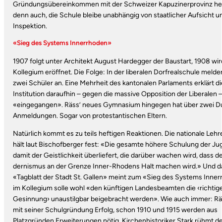
Gründungsübereinkommen mit der Schweizer Kapuzinerprovinz hei
denn auch, die Schule bleibe unabhängig von staatlicher Aufsicht u
Inspektion.
«Sieg des Systems Innerrhoden»
1907 folgt unter Architekt August Hardegger der Baustart, 1908 wir
Kollegium eröffnet. Die Folge: In der liberalen Dorfrealschule melde
zwei Schüler an. Eine Mehrheit des kantonalen Parlaments erklärt di
Institution daraufhin – gegen die massive Opposition der Liberalen –
«eingegangen». Räss’ neues Gymnasium hingegen hat über zwei D
Anmeldungen. Sogar von protestantischen Eltern.
Natürlich kommt es zu teils heftigen Reaktionen. Die nationale Lehr
hält laut Bischofberger fest: «Die gesamte höhere Schulung der Ju
damit der Geistlichkeit überliefert, die darüber wachen wird, dass de
dernismus an der Grenze Inner-Rhodens Halt machen wird.» Und d
«Tagblatt der Stadt St. Gallen» meint zum «Sieg des Systems Inner
im Kollegium solle wohl «den künftigen Landesbeamten die ‹richtig
Gesinnung› unaustilgbar beigebracht werden». Wie auch immer: Rä
mit seiner Schulgründung Erfolg, schon 1910 und 1915 werden aus
Platzgründen Erweiterungen nötig. Kirchenhistoriker Stark rühmt d