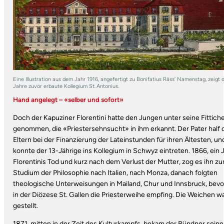
Eine Illustration aus dem Jahr 1916, angefertigt zu Bonifatius Räss’ Namenstag, zeigt
Jahre zuvor erbaute Kollegium St. Antonius.
Hand angelegt – «selber und sofort»
Doch der Kapuziner Florentini hatte den Jungen unter seine Fittich
genommen, die «Priestersehnsucht» in ihm erkannt. Der Pater half 
Eltern bei der Finanzierung der Lateinstunden für ihren Ältesten, un
konnte der 13-Jährige ins Kollegium in Schwyz eintreten. 1866, ein 
Florentinis Tod und kurz nach dem Verlust der Mutter, zog es ihn z
Studium der Philosophie nach Italien, nach Monza, danach folgten
theologische Unterweisungen in Mailand, Chur und Innsbruck, bevo
in der Diözese St. Gallen die Priesterweihe empfing. Die Weichen w
gestellt.
1871, mitten in der Zeit des Kulturkampfs, bekam der Bündner seine