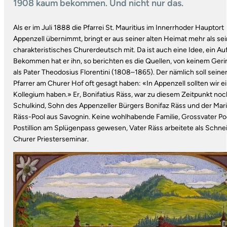
1908 kaum bekommen. Und nicht nur das.
Als er im Juli 1888 die Pfarrei St. Mauritius im Innerrhoder Hauptort
Appenzell übernimmt, bringt er aus seiner ­alten Heimat mehr als sei
charakteristisches Churerdeutsch mit. Da ist auch eine Idee, ein Auf
Bekommen hat er ihn, so berichten es die Quellen, von keinem Ger
als Pater Theodosius Florentini (1808–1865). Der nämlich soll seiner
Pfarrer am Churer Hof oft gesagt haben: «In Appenzell sollten wir e
Kollegium haben.» Er, Bonifatius Räss, war zu diesem Zeitpunkt noc
Schulkind, Sohn des Appenzeller Bürgers Bonifaz Räss und der Mari
Räss-Pool aus Savognin. Keine wohlhabende Familie, Grossvater Po
Postillion am Splügenpass gewesen, Vater Räss arbeitete als Schne
Churer Priesterseminar.