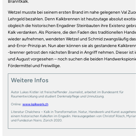
Branntkalk.
Wetzel musste bei seinem ersten Brand im nahe gelegenen Val Zuo
Lehrgeld bezahlen. Denn Kalkbrennen ist heutzutage absolut exotis
obgleich die historischen Engadiner Steinbauten ihre Existenz geb
Kalk verdanken. Als Pioniere, die den Faden des traditionellen Han
wieder aufnehmen, wendeten Wetzel und Schmid zwangsläufig das 
and-Error-Prinzip an. Nun aber können sie als gestandene Kalkbren
-brenner getrost den nächsten Brand in Angriff nehmen. Dieser ist i
und August vorgesehen – noch suchen die beiden Handwerkspionie
Fördermittel und Freiwillige.
Weitere Infos
Autor Lukas Kistler ist freischaffender Journalist, arbeitet im Bundesamt für
Raumentwicklung und studiert Denkmalpflege und Umnutzung.
Online:
www.kalkwerk.ch
Literatur Chalchera – Kalk in Transformation. Natur, Handwerk und Kunst ausgehen
einem historischen Kalkofen im Engadin. Herausgegeben von Christof Rösch, Myria
und Fundaziun Nairs. Zürich 2020.