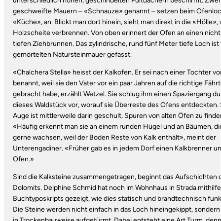
unterschiedlich hohen, geschindelten Pultdächern beschirmt. Zwei
geschweifte Mauern – «Schnauze» genannt – setzen beim Ofenloc
«Küche», an. Blickt man dort hinein, sieht man direkt in die «Hölle»,
Holzscheite verbrennen. Von oben erinnert der Ofen an einen nicht
tiefen Ziehbrunnen. Das zylindrische, rund fünf Meter tiefe Loch ist
gemörtelten Natursteinmauer gefasst.
«Chalchera Stella» heisst der Kalkofen. Er sei nach einer Tochter v
benannt, weil sie den Vater vor ein paar Jahren auf die richtige Fähr
gebracht habe, erzählt Wetzel. Sie schlug ihm einen Spaziergang d
dieses Waldstück vor, worauf sie Überreste des Ofens entdeckten. 
Auge ist mittlerweile darin geschult, Spuren von alten Öfen zu finde
«Häufig erkennt man sie an einem runden Hügel und an Bäumen, di
gerne wachsen, weil der Boden Reste von Kalk enthält», meint der
Unterengadiner. «Früher gab es in jedem Dorf einen Kalkbrenner u
Ofen.»
Sind die Kalksteine zusammengetragen, beginnt das Aufschichten 
Dolomits. Delphine Schmid hat noch im Wohnhaus in Strada mithilfe
Buchtyposkripts gezeigt, wie dies statisch und brandtechnisch funkt
Die Steine werden nicht einfach in das Loch hineingekippt, sondern
in Trockenbauweise aufgetürmt. Dabei entsteht eine Art Turm, denn