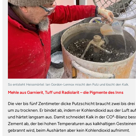
So entsteht Heissmörtel: Ian Gordon-Lennox mischt den Putz und löscht den Kalk.
Mehle aus Garnierit, Tuff und Radiolarit – die Pigmente des Inns
Die vier bis fünf Zentimeter dicke Putzschicht braucht zwei bis dre
um zu trocknen. Er bindet ab, indem er Kohlendioxid aus der Luft au
und härtet langsam aus. Damit schneidet Kalk in der CO²-Bilanz bess
Zement ab, der bei hohen Temperaturen aus kalkhaltigen Gesteine
gebrannt wird, beim Aushärten aber kein Kohlendioxid aufnimmt.