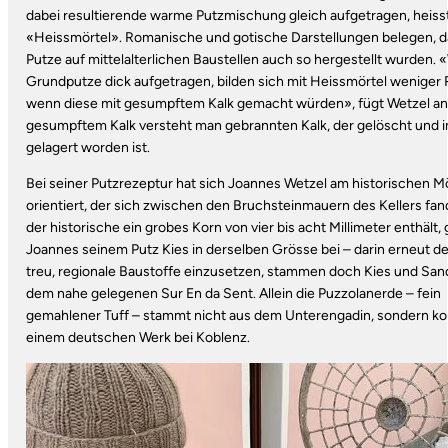
dabei resultierende warme Putzmischung gleich aufgetragen, heisst
«Heissmörtel». Romanische und gotische Darstellungen belegen, d
Putze auf mittelalterlichen Baustellen auch so hergestellt wurden.
Grundputze dick aufgetragen, bilden sich mit Heissmörtel weniger R
wenn diese mit gesumpftem Kalk gemacht würden», fügt Wetzel an
gesumpftem Kalk versteht man gebrannten Kalk, der gelöscht und 
gelagert worden ist.
Bei seiner Putzrezeptur hat sich Joannes Wetzel am historischen M
orientiert, der sich zwischen den Bruchsteinmauern des Kellers fand
der historische ein grobes Korn von vier bis acht Millimeter enthält, 
Joannes seinem Putz Kies in derselben Grösse bei – darin erneut 
treu, regionale Baustoffe einzusetzen, stammen doch Kies und San
dem nahe gelegenen Sur En da Sent. Allein die Puzzolanerde – fein
gemahlener Tuff – stammt nicht aus dem Unterengadin, sondern k
einem deutschen Werk bei Koblenz.