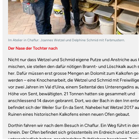
Im Atelier in Chaflur: Joannes Wetzel und Delphine Schmid mit Farbmustern.
Der Nase der Tochter nach
Nicht nur dass Wetzel und Schmid eigene Putze und Anstriche aus 
mischen, sie stellen den dafür nötigen Brannt- und Löschkalk auch 
her. Dafür müssen erst grosse Mengen an Dolomit zum Kalkofen ge
werden – eine Knochenarbeit, die Wetzel und Schmid mit Freiwillige
vor zwei Jahren im Val d’Uina, einem Seitental des Unterengadins au
Höhe von Sent, bewältigten. 21 Tonnen hatten sie gesammelt und
anschliessend 14 davon gebrannt. Dort, wo der Bach in den Inn ent
befindet sich der Weiler Sur En da Sent. Nahebei hat Wetzel 2017 a
Ruinen eines historischen Kalkofens einen neuen Ofen gebaut.
Dorthin fahren wir nach dem Besuch in Chaflur. Ein Weg führt in de
hinein. Der Ofen befindet sich grösstenteils im Erdreich und ist von