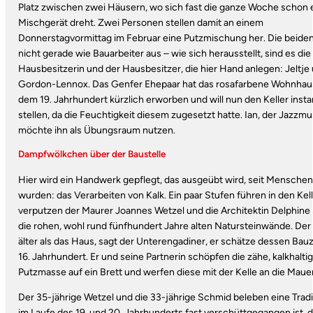
Platz zwischen zwei Häusern, wo sich fast die ganze Woche schon 
Mischgerät dreht. Zwei Personen stellen damit an einem
Donnerstagvormittag im Februar eine Putzmischung her. Die beide
nicht gerade wie Bauarbeiter aus – wie sich herausstellt, sind es die
Hausbesitzerin und der Hausbesitzer, die hier Hand anlegen: Jeltje 
Gordon-Lennox. Das Genfer Ehepaar hat das rosafarbene Wohnhau
dem 19. Jahrhundert kürzlich erworben und will nun den Keller inst
stellen, da die Feuchtigkeit diesem zugesetzt hatte. Ian, der Jazzmus
möchte ihn als Übungsraum nutzen.
Dampfwölkchen über der Baustelle
Hier wird ein Handwerk gepflegt, das ausgeübt wird, seit Menschen
wurden: das Verarbeiten von Kalk. Ein paar Stufen führen in den Kell
verputzen der Maurer Joannes Wetzel und die Architektin Delphin
die rohen, wohl rund fünfhundert Jahre alten Natursteinwände. Der 
älter als das Haus, sagt der Unterengadiner, er schätze dessen Bauz
16. Jahrhundert. Er und seine Partnerin schöpfen die zähe, kalkhalti
Putzmasse auf ein Brett und werfen diese mit der Kelle an die Mauer
Der 35-jährige Wetzel und die 33-jährige Schmid beleben eine Tradit
im Laufe des 19. und 20. Jahrhunderts fast verschüttgegangen ist, 