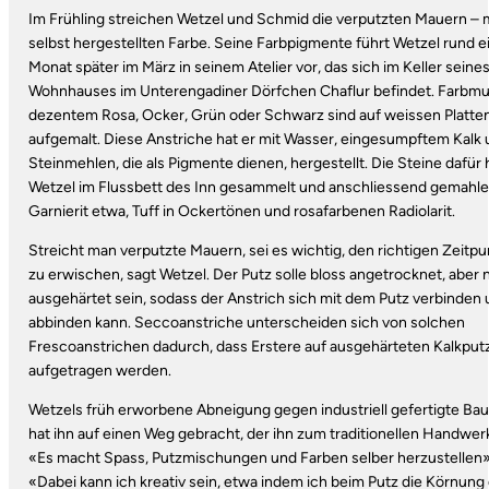
Im Frühling streichen Wetzel und Schmid die verputzten Mauern – m
selbst hergestellten Farbe. Seine Farbpigmente führt Wetzel rund e
Monat später im März in seinem Atelier vor, das sich im Keller seine
Wohnhauses im Unterengadiner Dörfchen Chaflur befindet. Farbmus
dezentem Rosa, Ocker, Grün oder Schwarz sind auf weissen Platte
aufgemalt. Diese Anstriche hat er mit Wasser, eingesumpftem Kalk
Steinmehlen, die als Pigmente dienen, hergestellt. Die Steine dafür 
Wetzel im Flussbett des Inn gesammelt und anschliessend gemahle
Garnierit etwa, Tuff in Ockertönen und rosafarbenen Radiolarit.
Streicht man verputzte Mauern, sei es wichtig, den richtigen Zeitpu
zu erwischen, sagt Wetzel. Der Putz solle bloss angetrocknet, aber 
ausgehärtet sein, sodass der Anstrich sich mit dem Putz verbinden
abbinden kann. Seccoanstriche unterscheiden sich von solchen
Frescoanstrichen dadurch, dass Erstere auf ausgehärteten Kalkput
aufgetragen werden.
Wetzels früh erworbene Abneigung gegen industriell gefertigte Bau
hat ihn auf einen Weg gebracht, der ihn zum traditionellen Handwerk
«Es macht Spass, Putzmischungen und Farben selber herzustellen»,
«Dabei kann ich kreativ sein, etwa indem ich beim Putz die Körnung