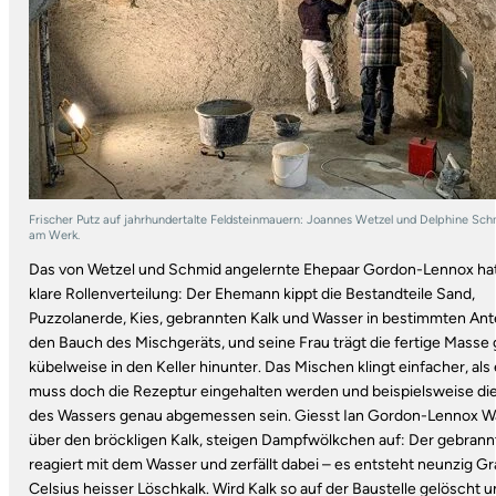
Frischer Putz auf jahrhundertalte Feldsteinmauern: Joannes Wetzel und Delphine Sch
am Werk.
Das von Wetzel und Schmid angelernte Ehepaar Gordon-Lennox hat
klare Rollenverteilung: Der Ehemann kippt die Bestandteile Sand,
Puzzolanerde, Kies, gebrannten Kalk und Wasser in bestimmten Ante
den Bauch des Mischgeräts, und seine Frau trägt die fertige Masse 
kübelweise in den Keller hinunter. Das Mischen klingt einfacher, als e
muss doch die Rezeptur eingehalten werden und beispielsweise d
des Wassers genau abgemessen sein. Giesst Ian Gordon-Lennox W
über den bröckligen Kalk, steigen Dampfwölkchen auf: Der gebrann
reagiert mit dem Wasser und zerfällt dabei – es entsteht neunzig G
Celsius heisser Löschkalk. Wird Kalk so auf der Baustelle gelöscht u