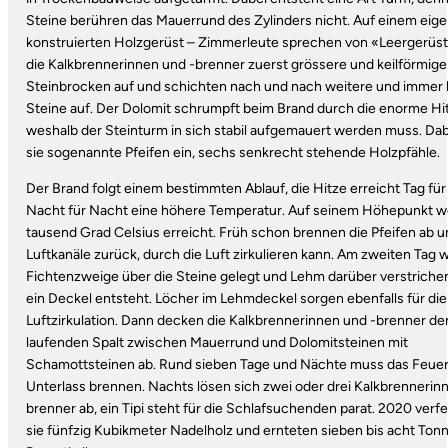
Steine berühren das Mauerrund des Zylinders nicht. Auf einem eig
konstruierten Holzgerüst – Zimmerleute sprechen von «Leergerüst
die Kalkbrennerinnen und -brenner zuerst grössere und keilförmige
Steinbrocken auf und schichten nach und nach weitere und immer 
Steine auf. Der Dolomit schrumpft beim Brand durch die enorme Hi
weshalb der Steinturm in sich stabil aufgemauert werden muss. Da
sie sogenannte Pfeifen ein, sechs senkrecht stehende Holzpfähle.
Der Brand folgt einem bestimmten Ablauf, die Hitze erreicht Tag für
Nacht für Nacht eine höhere Temperatur. Auf seinem Höhepunkt 
tausend Grad Celsius erreicht. Früh schon brennen die Pfeifen ab u
Luftkanäle zurück, durch die Luft zirkulieren kann. Am zweiten Tag
Fichtenzweige über die Steine gelegt und Lehm darüber verstriche
ein Deckel entsteht. Löcher im Lehmdeckel sorgen ebenfalls für die
Luftzirkulation. Dann decken die Kalkbrennerinnen und -brenner d
laufenden Spalt zwischen Mauerrund und Dolomitsteinen mit
Schamottsteinen ab. Rund sieben Tage und Nächte muss das Feue
Unterlass brennen. Nachts lösen sich zwei oder drei Kalkbrennerin
brenner ab, ein Tipi steht für die Schlafsuchenden parat. 2020 verf
sie fünfzig Kubikmeter Nadelholz und ernteten sieben bis acht Ton